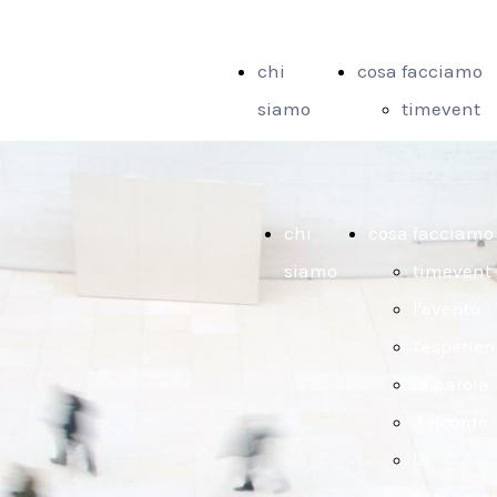
chi
cosa facciamo
siamo
timevent
l'evento
l'esperienz
la parola
chi
cosa facciamo
il ricordo
siamo
timevent
la
l'evento
comunicaz
l'esperie
il racconto
la parola
il messagg
il ricordo
la