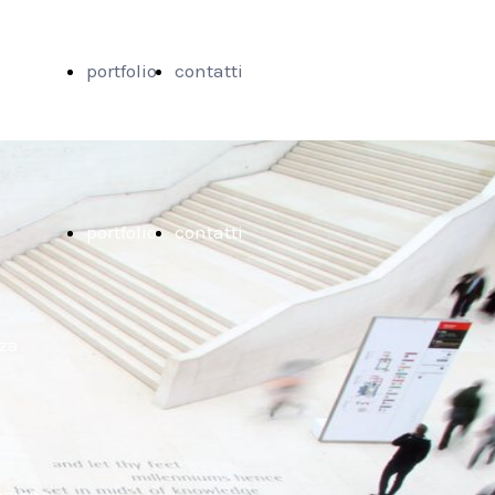
portfolio
contatti
a
portfolio
contatti
ione
nza
io